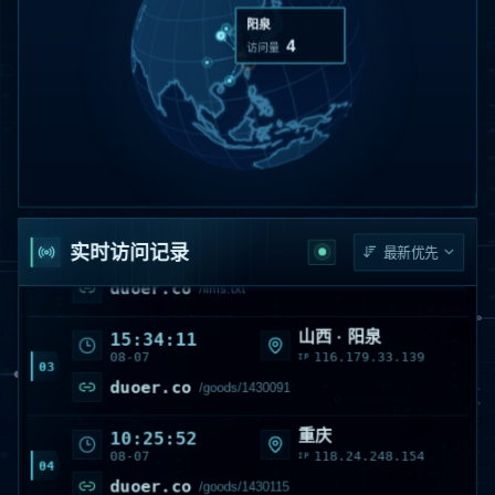
阳泉
4
访问量
美国 · VirginiaAshburn
20:58:58
08-07
98.82.115.203
IP
01
duoer.co
首页 /
SwedenStockholmStock
18:04:26
08-07
193.183.66.104
IP
实时访问记录
02
duoer.co
/llms.txt
山西 · 阳泉
15:34:11
08-07
116.179.33.139
IP
03
duoer.co
/goods/1430091
重庆
10:25:52
08-07
118.24.248.154
IP
04
duoer.co
/goods/1430115